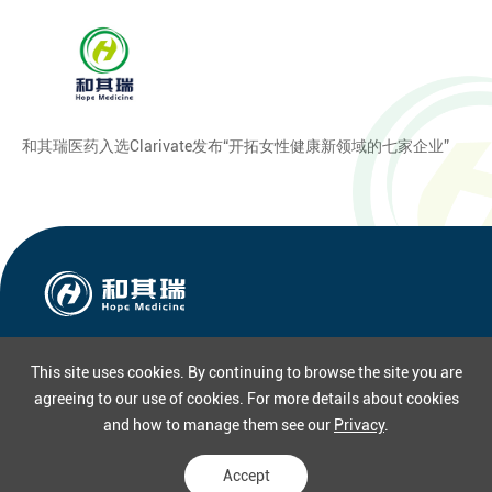
和其瑞医药入选Clarivate发布“开拓女性健康新领域的七家企业”
This site uses cookies. By continuing to browse the site you are
agreeing to our use of cookies. For more details about cookies
and how to manage them see our
Privacy
.
Copyright © 2022 Hope Medicine (HopeMed)
ICP 2022005412-1
苏
公网安备32011202001483号
站长统计
Accept
Privacy
Sitemap