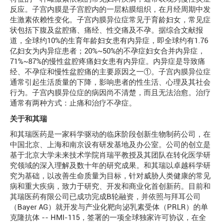
反应。子宫内膜是子宫腔内的一层粘膜组织，在月经周期中发
生激素依赖性变化。子宫内膜异位症常见于育龄妇女，常见症
状包括下腹及盆腔痛、痛经、性交痛及不孕。据综合文献报
道，全球约10%的生育年龄妇女患有内异症，即全球约有1.76
亿妇女为内异症患者；20%~50%的不孕症妇女合并内异症，
71%~87%的慢性盆腔疼痛妇女患有内异症。内异症是导致痛
经、不孕症和慢性盆腔痛的主要原因之一①。子宫内膜异位症
通常引起生活质量的下降，影响患者的性生活、心理及其社会
行为。子宫内膜异位症的病因尚不清楚，而且无法治愈。治疗
通常有两种方式：止痛和治疗不孕症。
关于和其瑞
和其瑞医药是一家科学驱动的临床阶段创新生物制药公司，在
中国北京、上海和南京设有研发基地及办公室。公司的创立是
基于北京大学未来技术学院肖瑞平教授及其团队在转化医学研
究领域的深入理解及数十年的研究成果。和其瑞以卓越科学研
究为基础，以改善生命质量为目标，针对威胁人类健康的常见
病和重大疾病，致力于研究、开发和商业化首创新药。目前和
其瑞医药有限公司已成功完成B轮融资，并依照与拜耳公司
（Bayer AG）就开发与产业化靶向泌乳素受体（PRLR）的单
克隆抗体 -- HMI-115，签署的一项全球独家许可协议，在全