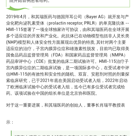
院开始首例患者给药。
2019年4月，和其瑞医药与德国拜耳公司（Bayer AG）就开发与产
业化靶向泌乳素受体（prolactin receptor, PRLR）的单克隆抗体 --
HMI-115签署了一项全球独家许可协议，由和其瑞医药在全球开展
多个适应症的开发和产业化。此抗体已在动物模型包括非人灵长类
(NHP)模型和人体安全性方面展现出优异的特质, 其针对两个主要
适应症的治疗，子宫内膜异位症和雄激素性脱发，目前均已取得美
国食品药品监督管理局（FDA）和国家药品监督管理局（NMPA）
药品审评中心（CDE）批复的临床二期试验许可。HMI-115治疗子
宫内膜异位症的二期临床试验，是一项国际多中心，在受试者中评
估HMI-115的有效性和安全性的随机、双盲、安慰剂对照的剂量探
索临床研究，已于2021年底在美国启动受试者入组，2022年启动
了欧洲临床试验中心的受试者入组，迄今已有多位受试者完成给
药。该项试验在中国的组长单位是北京协和医院。
对于这一重要进展，和其瑞医药的创始人，董事长肖瑞平教授表
示：