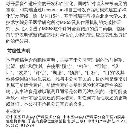
球开展多个适应症的开发和产业化。同时针对临床未被满足的
需求，和其瑞通过License-in和自主研发双驱动模式建立多样
化研发管线。除HMI-115外，基于肖瑞平教授在北京大学未来
技术学院分子医学研究所对MG53及其作用机制的突破性研
究，从北大引进了MG53这个针对全新靶点的蛋白药物。临床
前研究表明该新靶点药物对急性心肌梗死等适应症表现出良好
的治疗效果。
前瞻性声明
本新闻稿包含前瞻性声明，主要基于公司管理层的当前展望、
期望、估计和预测。在使用“预期”、“相信”、 “可能”、“设
计”、“效果”、“评估”、“期望”、“预测”、“目标”、 “目的”及其
他类似词语和类似表述，凡与本公司有关的，目的均是要指明
其属于前瞻性表述。前瞻性表述会受到风险和不确定性的影
响，其中许多是难以预测且通常是公司无法控制的，这可能会
导致不同于前瞻性表述的实际结果。对任何前瞻性表述的更新
或修订，本公司不承担公开宣布的义务。
参考文献：
①中国医师协会妇产科医师分会, 中华医学会妇产科学分会子宫内膜异
位症协作组. 子宫内膜异位症诊治指南(第三版). 中华妇产科杂志 2021;
56(12): 812-24.