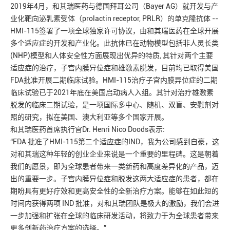
2019年4月，和其瑞医药与德国拜耳公司（Bayer AG）就开发与产
业化靶向泌乳素受体（prolactin receptor, PRLR）的单克隆抗体 --
HMI-115签署了一项全球独家许可协议，由和其瑞医药在全球开展
多个适应症的开发和产业化。此抗体已在动物模型包括非人灵长类
(NHP)模型和人体安全性方面展现出优异的特质, 其针对两个主要
适应症的治疗，子宫内膜异位症和雄激素脱发，目前均已取得美国
FDA批准开展二期临床试验。HMI-115治疗子宫内膜异位症的二期
临床试验已于2021年底在美国启动病人入组。其针对治疗雄激素
脱发的临床二期试验，是一项国际多中心、随机、双盲、安慰剂对
照的研究，拟在美国、澳大利亚等多个国家开展。
和其瑞医药首席执行官Dr. Henri Nico Doods表示:
“FDA 批准了HMI-115第二个适应症的IND，我为公司感到自豪，这
对和其瑞这种年轻的创业企业来说是一个重要的里程碑。这是朝着
我们的愿景，即为全球患者带来一类新药和高度差异化的产品，迈
出的重要一步。子宫内膜异位症和脱发这两大适应症的患者，都在
期盼具有更好疗效和更高安全性的全新治疗方案。能够在如此短的
时间内获得两项 IND 批准，对和其瑞团队是极大的激励，我们会进
一步加强和扩张在全球的临床研发活动，将致力于为全球患者带来
更多创新药治疗方案的选择。”