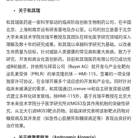
关于和其瑞
和其瑞医药是一家科学驱动的临床阶段创新生物制药公司，在中国
北京、上海和南京设有研发基地及办公室。公司的创立是基于北京
大学未来技术学院肖瑞平教授及其团队在转化医学研究领域的深入
理解及数十年的研究成果。和其瑞以卓越科学研究为基础，以改善
生命质量为目标，针对威胁人类健康的常见病和重大疾病，致力于
研究、开发和商业化首创新药。目前和其瑞医药有限公司已成功完
成B轮融资，并依照与拜耳公司（Bayer AG）就开发与产业化靶向
泌乳素受体（PRLR）的单克隆抗体 -- HMI-115，签署的一项全球
独家许可协议，在全球开展多个适应症的开发和产业化。同时针对
临床未被满足的需求，和其瑞通过License-in和自主研发双驱动模
式建立多样化研发管线。除HMI-115外，基于肖瑞平教授在北京大
学未来技术学院分子医学研究所对MG53及其作用机制的突破性研
究，从北大引进MG53靶点药物。前临床研究表明该新靶点药物对
糖尿病及其并发症（如急性心肌梗死和糖尿病足等）表现出良好的
治疗效果。
关于雄激素脱发 （Androgenic Alopecia）