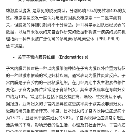
雄激素型脱发, 是常见的脱发类型，分别影响70%的男性和40%的女
性。雄激素型脱发一般认为与遗传因素及雄激素 —— 二氢睾酮有
关，但脱发的详细机制尚不十分清楚。拜耳科学家团队已经发表的
数据，以及尚未发表的来自合作研究的数据都将这一疾病的发病机
理指向一种尚未被广泛认可的泌乳素/泌乳素受体（PRL-PRLR）
信号通路。
关于子宫内膜异位症 （Endometriosis）
子宫内膜异位症是一种以内膜细胞种植在子宫内膜以外位置为特征
的一种雌激素依赖的常见妇科疾病，通常表现为慢性炎症反应。子
宫内膜是子宫腔内的一层粘膜组织，在月经周期中发生激素依赖性
变化。子宫内膜异位症常见于育龄妇女，其全球发病率在育龄妇女
中约为10%。常见症状包括下腹及盆腔痛、痛经、性交痛及不孕。
据报道，亚洲妇女的子宫内膜异位症患病率高于欧美及非洲妇女。
近期的研究报道菲律宾、印度、日本妇女的子宫内膜异位症患病率
为15.7%，显著高于欧美妇女的5.8%。子宫内膜异位症通常引起生
活质量的下降，影响患者的性生活、心理及其社会行为。子宫内膜